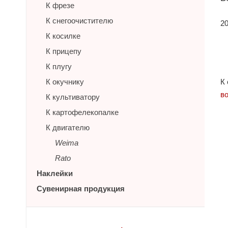
К фрезе
К снегоочистителю
2
К косилке
К прицепу
К плугу
К окучнику
К
в
К культиватору
К картофелекопалке
К двигателю
Weima
Rato
Наклейки
Сувенирная продукция