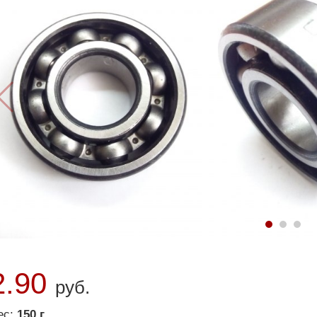
2.90
руб.
ес:
150 г