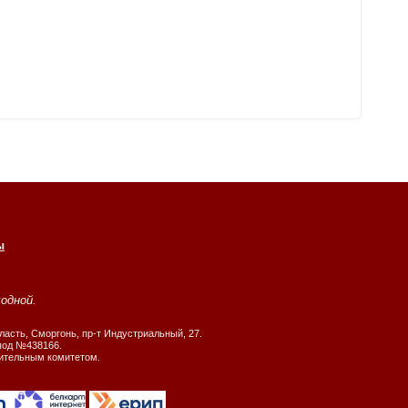
ы
ходной.
ласть, Сморгонь, пр-т Индустриальный, 27.
 под №438166.
нительным комитетом.