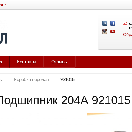
оге
s
t
Обра
а
Контакты
Отзывы
ку
Коробка передач
921015
Подшипник 204А 921015 