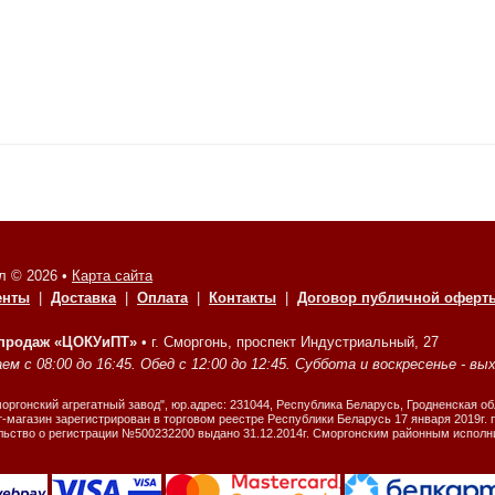
л © 2026 •
Карта сайта
енты
|
Доставка
|
Оплата
|
Контакты
|
Договор публичной оферт
 продаж «ЦОКУиПТ»
•
г. Сморгонь, проспект Индустриальный, 27
м с 08:00 до 16:45. Обед с 12:00 до 12:45. Суббота и воскресенье - вы
ргонский агрегатный завод", юр.адрес: 231044, Республика Беларусь, Гродненская об
-магазин зарегистрирован в торговом реестре Республики Беларусь 17 января 2019г.
льство о регистрации №500232200 выдано 31.12.2014г. Сморгонским районным испол