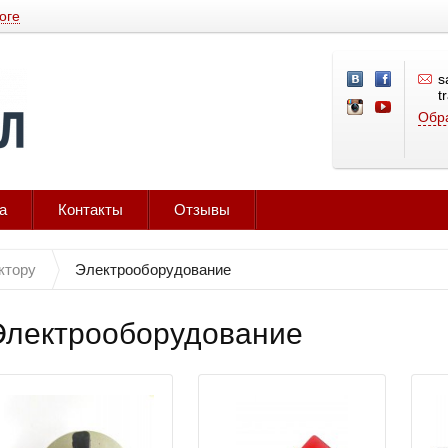
оге
s
t
Обра
а
Контакты
Отзывы
ктору
Электрооборудование
Электрооборудование