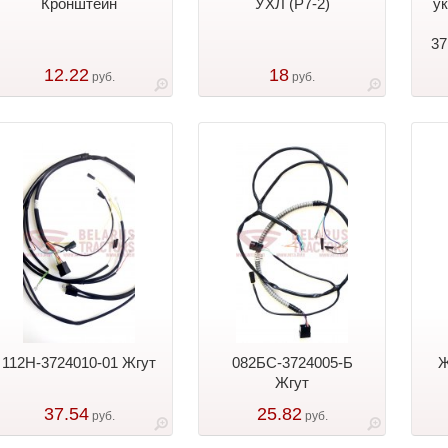
Кронштейн
УХЛ (Р7-2)
ук
37
12.22
18
руб.
руб.
112Н-3724010-01 Жгут
082БС-3724005-Б
Ж
Жгут
37.54
25.82
руб.
руб.