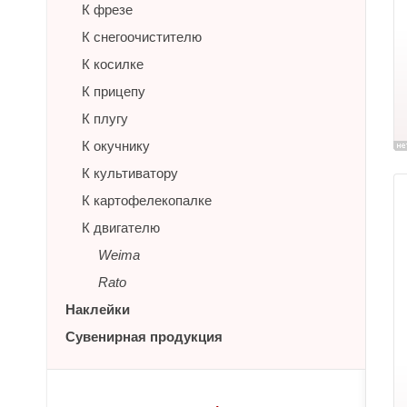
К фрезе
К снегоочистителю
К косилке
К прицепу
К плугу
К окучнику
К культиватору
К картофелекопалке
К двигателю
Weima
Rato
Наклейки
Сувенирная продукция