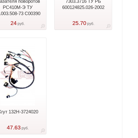
азателя поворотов
7303.3716 ТУ РБ
РС410М-Э ТУ
600124825.026-2002
.003.508-73 С00390
24
25.70
руб.
руб.
гут 132Н-3724020
47.63
руб.