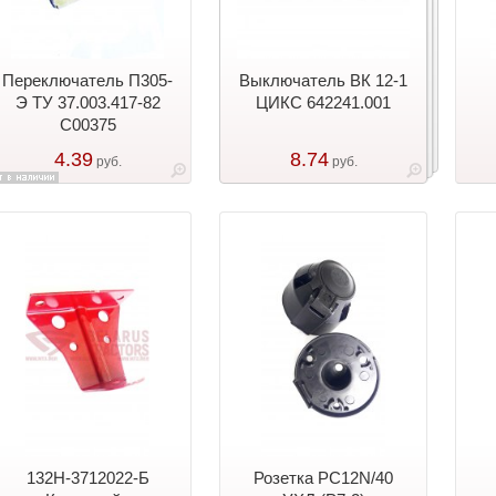
Переключатель П305-
Выключатель ВК 12-1
Э ТУ 37.003.417-82
ЦИКС 642241.001
С00375
4.39
8.74
руб.
руб.
132Н-3712022-Б
Розетка PC12N/40