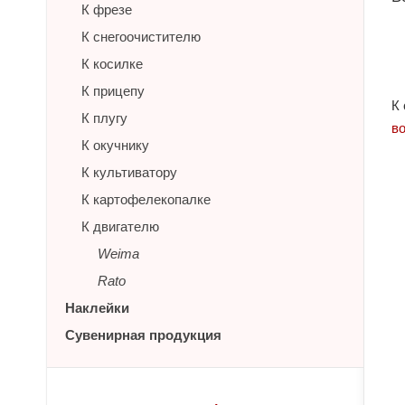
К фрезе
К снегоочистителю
К косилке
К прицепу
К
К плугу
в
К окучнику
К культиватору
К картофелекопалке
К двигателю
Weima
Rato
Наклейки
Сувенирная продукция