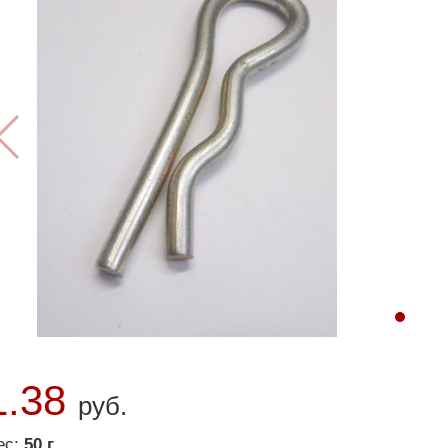
1.38
руб.
ес:
50 г