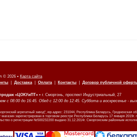
л © 2026 •
Карта сайта
енты
|
Доставка
|
Оплата
|
Контакты
|
Договор публичной оферт
 продаж «ЦОКУиПТ»
•
г. Сморгонь, проспект Индустриальный, 27
м с 08:00 до 16:45. Обед с 12:00 до 12:45. Суббота и воскресенье - вы
ргонский агрегатный завод", юр.адрес: 231044, Республика Беларусь, Гродненская об
-магазин зарегистрирован в торговом реестре Республики Беларусь 17 января 2019г.
льство о регистрации №500232200 выдано 31.12.2014г. Сморгонским районным испол