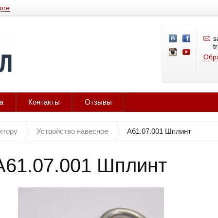
оге
s
t
Обра
а
Контакты
Отзывы
ктору
Устройство навесное
А61.07.001 Шплинт
А61.07.001 Шплинт