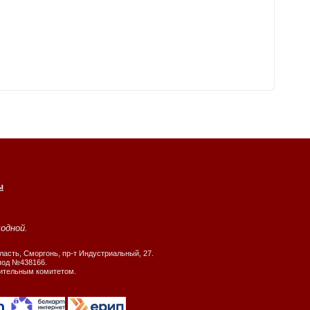
ы
ходной.
ласть, Сморгонь, пр-т Индустриальный, 27.
 под №438166.
нительным комитетом.