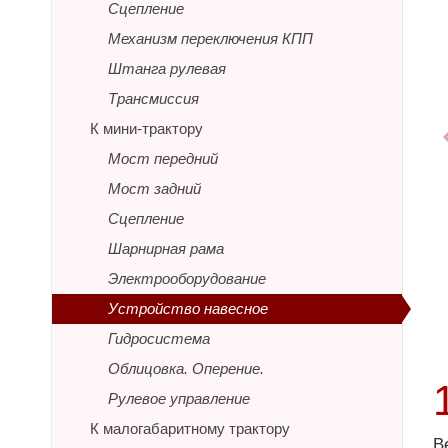
Сцепление
Механизм переключения КПП
Штанга рулевая
Трансмиссия
К мини-трактору
Мост передний
Мост задний
Сцепление
Шарнирная рама
Электрооборудование
Устройство навесное
Гидросистема
Облицовка. Оперение.
Рулевое управление
К малогабаритному трактору
В