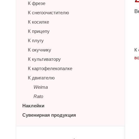
К фрезе
В
К снегоочистителю
К косилке
К прицепу
К плугу
К окучнику
К
в
К культиватору
К картофелекопалке
К двигателю
Weima
Rato
Наклейки
Сувенирная продукция