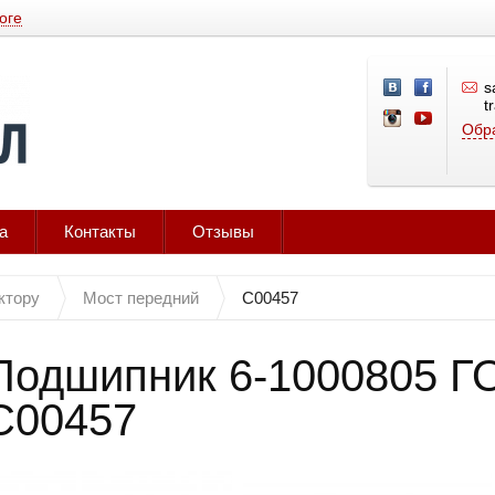
оге
s
t
Обра
а
Контакты
Отзывы
ктору
Мост передний
С00457
Подшипник 6-1000805 Г
С00457