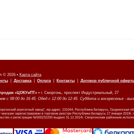
л © 2026 •
Карта сайта
енты
|
Доставка
|
Оплата
|
Контакты
|
Договор публичной оферт
 продаж «ЦОКУиПТ»
•
г. Сморгонь, проспект Индустриальный, 27
м с 08:00 до 16:45. Обед с 12:00 до 12:45. Суббота и воскресенье - вы
ргонский агрегатный завод", юр.адрес: 231044, Республика Беларусь, Гродненская об
-магазин зарегистрирован в торговом реестре Республики Беларусь 17 января 2019г.
льство о регистрации №500232200 выдано 31.12.2014г. Сморгонским районным испол