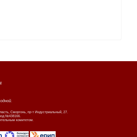
ы
ходной.
ласть, Сморгонь, пр-т Индустриальный, 27.
 под №438166.
нительным комитетом.