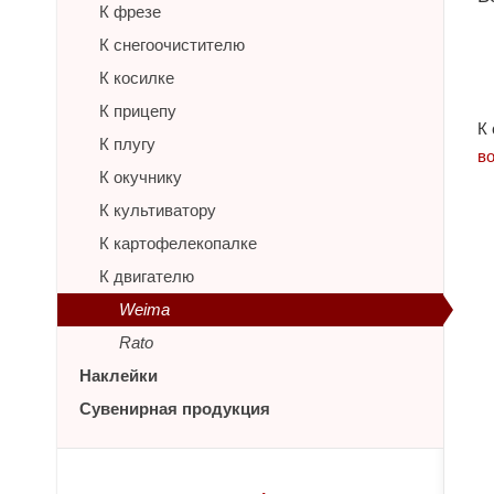
К фрезе
К снегоочистителю
К косилке
К прицепу
К
К плугу
в
К окучнику
К культиватору
К картофелекопалке
К двигателю
Weima
Rato
Наклейки
Сувенирная продукция