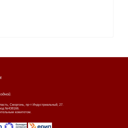
ы
ходной.
ласть, Сморгонь, пр-т Индустриальный, 27.
 под №438166.
нительным комитетом.