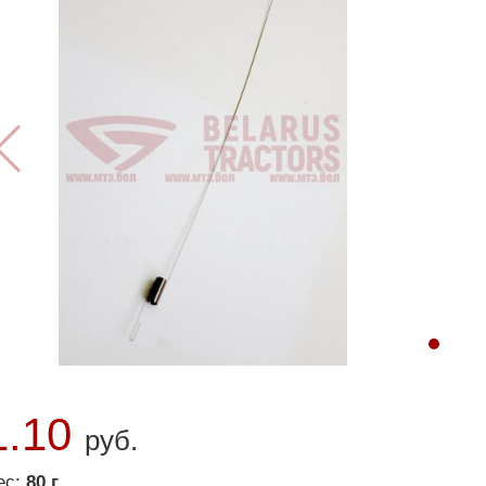
1.10
руб.
ес:
80 г