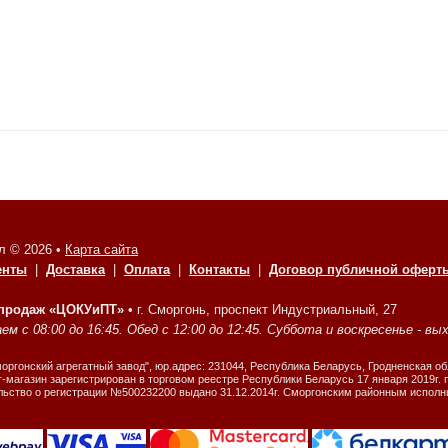
л © 2026 •
Карта сайта
енты
|
Доставка
|
Оплата
|
Контакты
|
Договор публичной оферт
 продаж «ЦОКУиПТ»
•
г. Сморгонь, проспект Индустриальный, 27
м с 08:00 до 16:45. Обед с 12:00 до 12:45. Суббота и воскресенье - вы
ргонский агрегатный завод", юр.адрес: 231044, Республика Беларусь, Гродненская об
-магазин зарегистрирован в торговом реестре Республики Беларусь 17 января 2019г.
льство о регистрации №500232200 выдано 31.12.2014г. Сморгонским районным испол