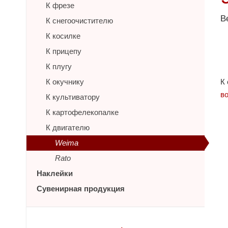
К фрезе
В
К снегоочистителю
К косилке
К прицепу
К плугу
К окучнику
К
в
К культиватору
К картофелекопалке
К двигателю
Weima
Rato
Наклейки
Сувенирная продукция