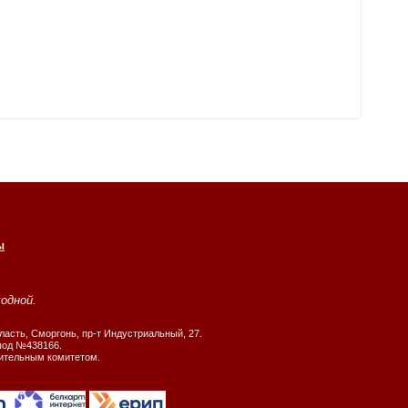
ы
ходной.
ласть, Сморгонь, пр-т Индустриальный, 27.
 под №438166.
нительным комитетом.