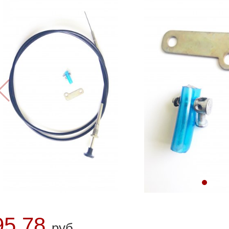
95.78
руб.