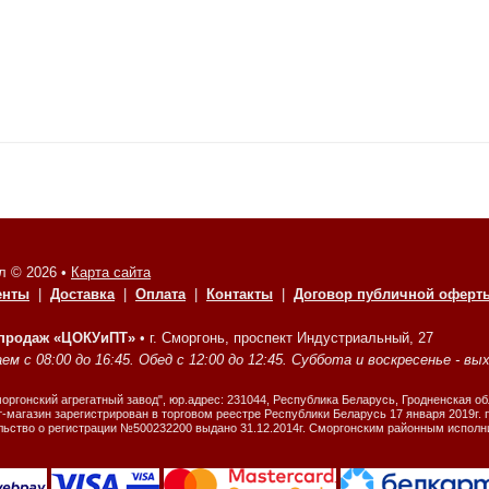
л © 2026 •
Карта сайта
енты
|
Доставка
|
Оплата
|
Контакты
|
Договор публичной оферт
 продаж «ЦОКУиПТ»
•
г. Сморгонь, проспект Индустриальный, 27
м с 08:00 до 16:45. Обед с 12:00 до 12:45. Суббота и воскресенье - вы
ргонский агрегатный завод", юр.адрес: 231044, Республика Беларусь, Гродненская об
-магазин зарегистрирован в торговом реестре Республики Беларусь 17 января 2019г.
льство о регистрации №500232200 выдано 31.12.2014г. Сморгонским районным испол