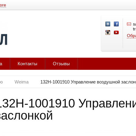
оге
s
t
Обра
а
Контакты
Отзывы
лю
Weima
132Н-1001910 Управление воздушной заслон
132Н-1001910 Управлен
заслонкой