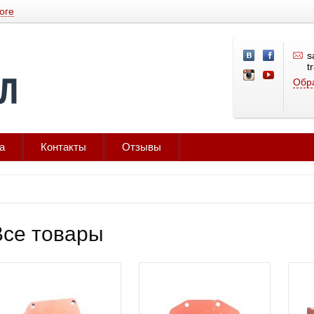
оге
s
t
Обра
а
Контакты
Отзывы
Все товары