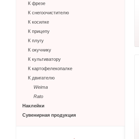
К фрезе
К снегоочистителю
К косилке
К прицепу
К плугу
К окучнику
К культиватору
К картофелекопалке
К двигателю
Weima
Rato
Наклейки
Сувенирная продукция