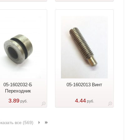
05-1602032-Б
05-1602013 Винт
Переходник
3.89
4.44
руб.
руб.
казать все (569)