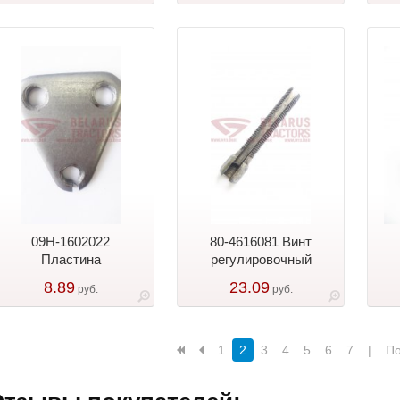
09Н-1602022
80-4616081 Винт
Пластина
регулировочный
8.89
23.09
руб.
руб.
1
2
3
4
5
6
7
|
По