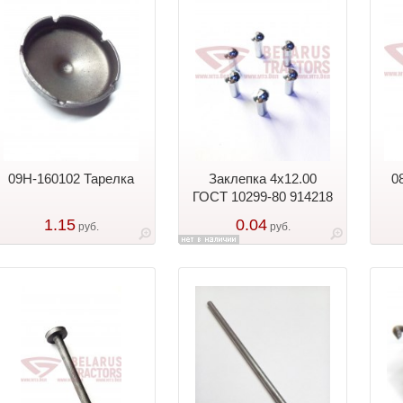
09Н-160102 Тарелка
Заклепка 4х12.00
0
ГОСТ 10299-80 914218
1.15
0.04
руб.
руб.