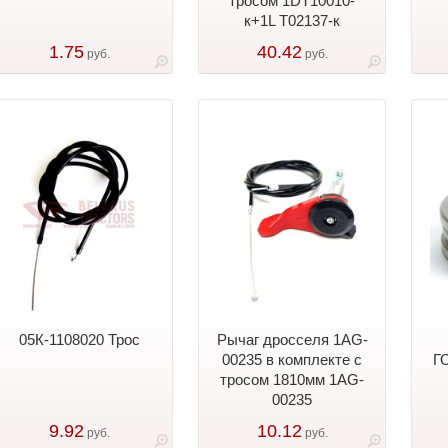
тросом 1DT10010-
к+1L Т02137-к
1.75
40.42
руб.
руб.
05К-1108020 Трос
Рычаг дросселя 1AG-
00235 в комплекте с
ГО
тросом 1810мм 1AG-
00235
9.92
10.12
руб.
руб.