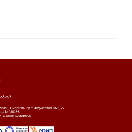
ы
ходной.
ласть, Сморгонь, пр-т Индустриальный, 27.
 под №438166.
нительным комитетом.