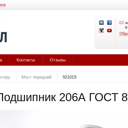
оге
s
t
Обра
а
Контакты
Отзывы
ктору
Мост передний
921019
Подшипник 206А ГОСТ 8