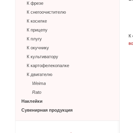
К фрезе
К снегоочистителю
К косилке
К прицепу
К
К плугу
в
К окучнику
К культиватору
К картофелекопалке
К двигателю
Weima
Rato
Наклейки
Сувенирная продукция