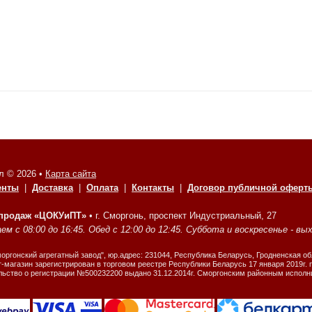
л © 2026 •
Карта сайта
енты
|
Доставка
|
Оплата
|
Контакты
|
Договор публичной оферт
 продаж «ЦОКУиПТ»
•
г. Сморгонь, проспект Индустриальный, 27
м с 08:00 до 16:45. Обед с 12:00 до 12:45. Суббота и воскресенье - вы
ргонский агрегатный завод", юр.адрес: 231044, Республика Беларусь, Гродненская об
-магазин зарегистрирован в торговом реестре Республики Беларусь 17 января 2019г.
льство о регистрации №500232200 выдано 31.12.2014г. Сморгонским районным испол